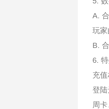
5.
A.
玩家
B.
6.
充值
登陆
周卡