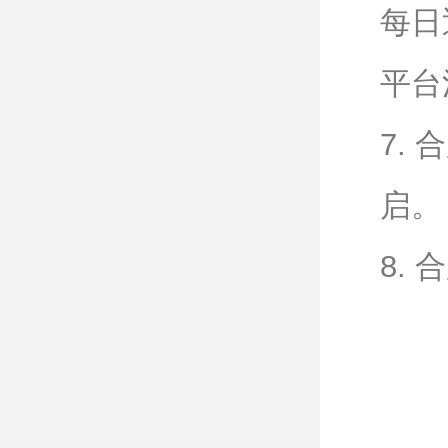
每日
平台
7.
启。
8.