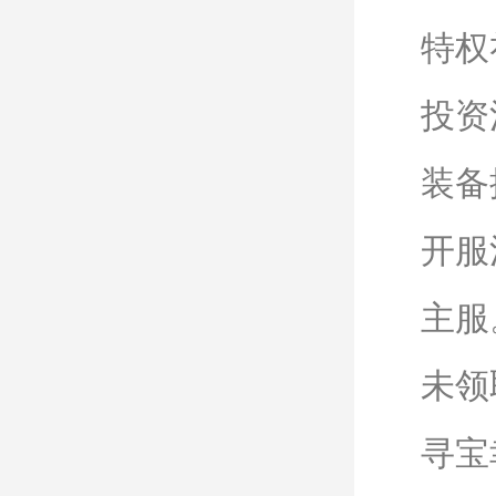
特权
投资
装备
开服
主服
未领
寻宝