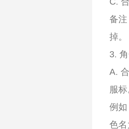
C.
备注
掉。
3.
A.
服标
例如
色名