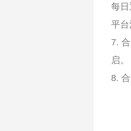
每日
平台
7.
启。
8.