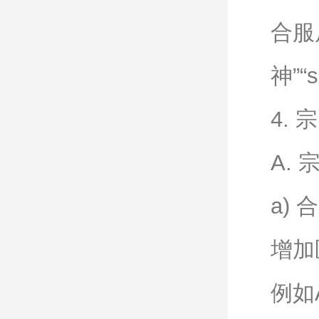
合服
神”“
4.
A.
a)
增加
例如