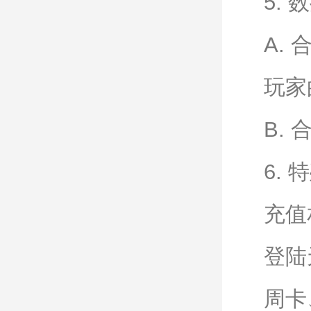
5.
A.
玩家
B.
6.
充值
登陆
周卡