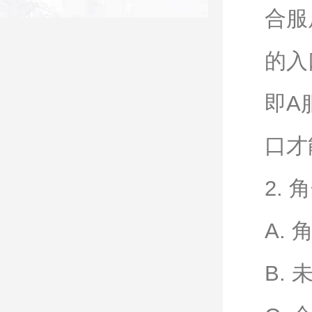
合服
的入
即A
口才
2.
A.
B.