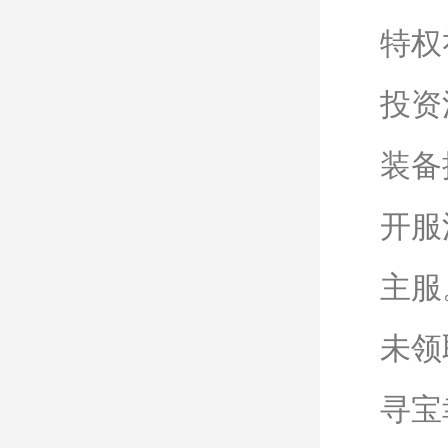
特权
投资
装备
开服
主服
未领
寻宝