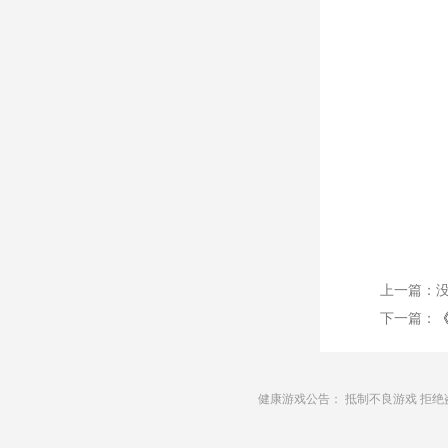
上一篇：
下一篇：
健康游戏公告： 抵制不良游戏 拒绝