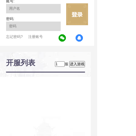
账号:
密码:
忘记密码?
注册账号
开服列表
服