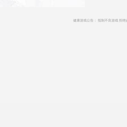
健康游戏公告： 抵制不良游戏 拒绝