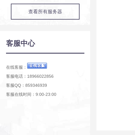
查看所有服务器
客服中心
在线客服：
客服电话：18966022856
客服QQ：859346939
客服在线时间：9:00-23:00