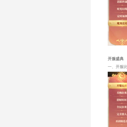
开服盛典
一、开服