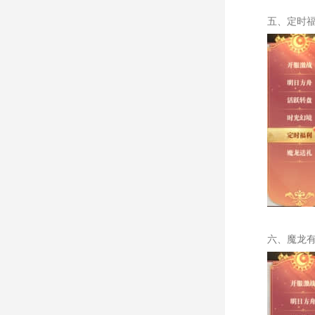
五、定时
六、魔龙