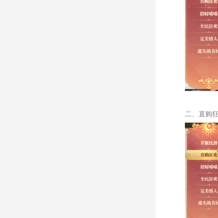
二、直购狂