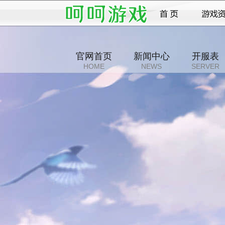
官网首页
新闻中心
开服表
HOME
NEWS
SERVER