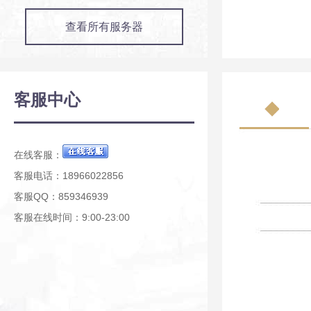
查看所有服务器
客服中心
在线客服：
客服电话：18966022856
客服QQ：859346939
客服在线时间：9:00-23:00