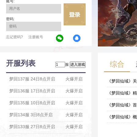
账号:
密码:
忘记密码?
注册账号
开服列表
综合
服
梦回137服 24日8点开启
火爆开启
《梦回仙域》关
梦回136服 17日8点开启
火爆开启
06-17
《梦回仙域》精
梦回135服 10日8点开启
火爆开启
01-14
《梦回仙域》首
梦回134服 3日8点开启
火爆开启
01-14
《梦回仙域》概
梦回133服 27日8点开启
火爆开启
01-14