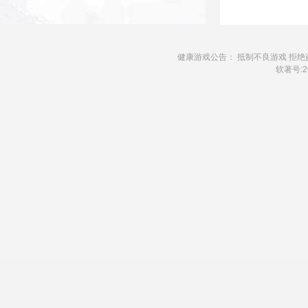
健康游戏公告： 抵制不良游戏 拒绝
软著号:20