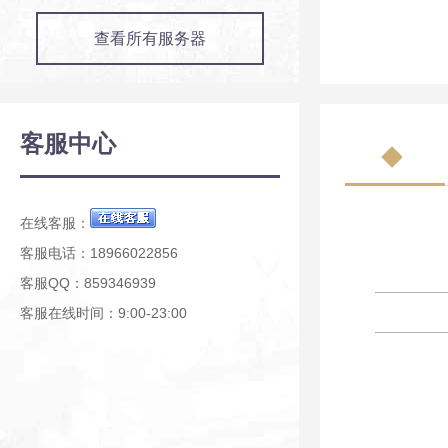
查看所有服务器
客服中心
在线客服：
客服电话：18966022856
客服QQ：859346939
客服在线时间：9:00-23:00