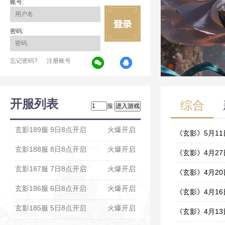
账号:
密码:
忘记密码?
注册账号
开服列表
综合
服
玄影189服 9日8点开启
火爆开启
《玄影》5月11日
玄影188服 8日8点开启
火爆开启
05-10
《玄影》4月27日
玄影187服 7日8点开启
火爆开启
04-24
《玄影》4月20日
玄影186服 6日8点开启
火爆开启
04-19
《玄影》4月16日
玄影185服 5日8点开启
火爆开启
04-15
《玄影》4月13日