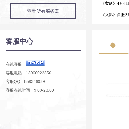
04-12
《玄影》4月6日1
查看所有服务器
04-03
《玄影》首服2
02-01
《玄影》精彩开
02-01
《玄影》线下累
客服中心
02-01
在线客服：
客服电话：18966022856
客服QQ：859346939
客服在线时间：9:00-23:00