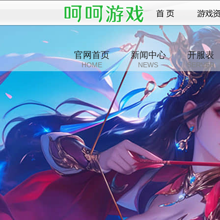
官网首页
新闻中心
开服表
HOME
NEWS
SERVER